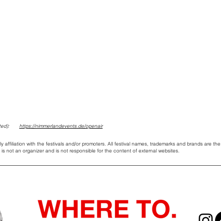
ed):
https://nimmerlandevents.de/openair
ly affiliation with the festivals and/or promoters. All festival names, trademarks and brands are the
is not an organizer and is not responsible for the content of external websites.