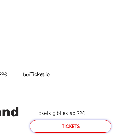
du bereits ab bei
22€
Ticket.io
and
Tickets gibt es ab
22€
TICKETS