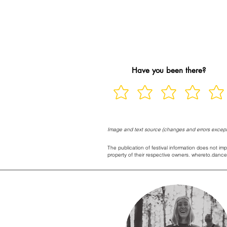
Have you been there?
Image and text source (changes and errors except
The publication of festival information does not imp
property of their respective owners. whereto.dance 