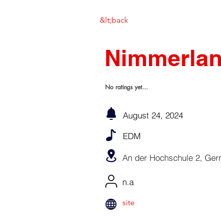
&lt;back
Nimmerlan
No ratings yet...
August 24, 2024
EDM
An der Hochschule 2, Ger
n.a
site