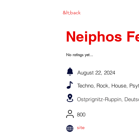
&lt;back
Neiphos Fe
No ratings yet...
August 22, 2024
Techno, Rock, House, Psy
Ostprignitz-Ruppin, Deuts
800
site