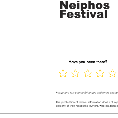
Neiphos
Festival
Have you been there?
Image and text source (changes and errors except
The publication of festival information does not imp
property of their respective owners. whereto.dance 