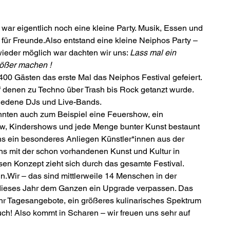
 war eigentlich noch eine kleine Party. Musik, Essen und 
für Freunde.Also entstand eine kleine Neiphos Party – 
wieder möglich war dachten wir uns: 
Lass mal ein 
rößer machen !
0 Gästen das erste Mal das Neiphos Festival gefeiert. 
 denen zu Techno über Trash bis Rock getanzt wurde. 
iedene DJs und Live-Bands.
onnten auch zum Beispiel eine Feuershow, ein 
ow, Kindershows und jede Menge bunter Kunst bestaunt 
ns ein besonderes Anliegen Künstler*innen aus der 
s mit der schon vorhandenen Kunst und Kultur in 
en Konzept zieht sich durch das gesamte Festival. 
n.Wir – das sind mittlerweile 14 Menschen in der 
dieses Jahr dem Ganzen ein Upgrade verpassen. Das 
ehr Tagesangebote, ein größeres kulinarisches Spektrum 
ch! Also kommt in Scharen – wir freuen uns sehr auf 