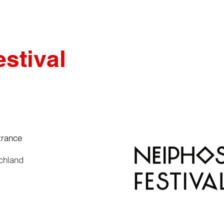
stival
trance
chland