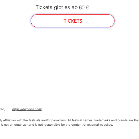
Tickets gibt es ab
60 €
TICKETS
ed):
https://neiphos.com/
ly affiliation with the festivals and/or promoters. All festival names, trademarks and brands are the
is not an organizer and is not responsible for the content of external websites.