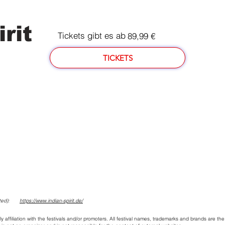
rit
Tickets gibt es ab
89,99 €
TICKETS
ed):
https://www.indian-spirit.de/
ly affiliation with the festivals and/or promoters. All festival names, trademarks and brands are the