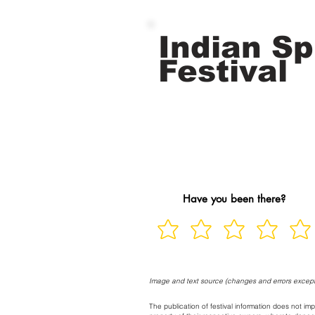
Indian Spi
Festival
Have you been there?
Image and text source (changes and errors except
The publication of festival information does not imp