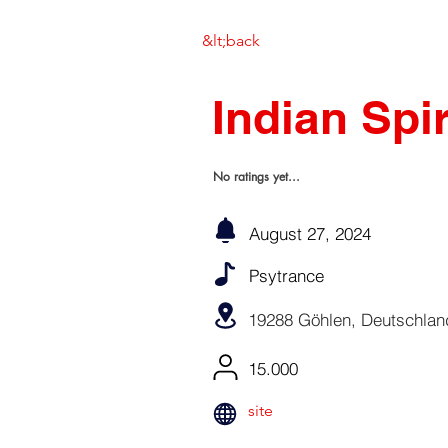
&lt;back
Indian Spir
No ratings yet...
August 27, 2024
Psytrance
19288 Göhlen, Deutschlan
15.000
site