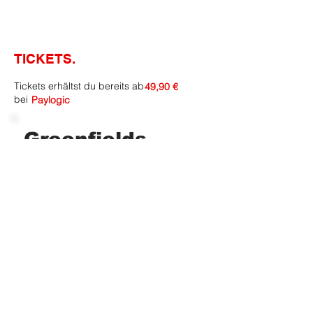
TICKETS.
Tickets erhältst du bereits ab
49,90 €
bei
Paylogic
Greenfields
Open Air
Festival
Tickets gibt es ab
49,90 €
TICKETS
Have you been there?