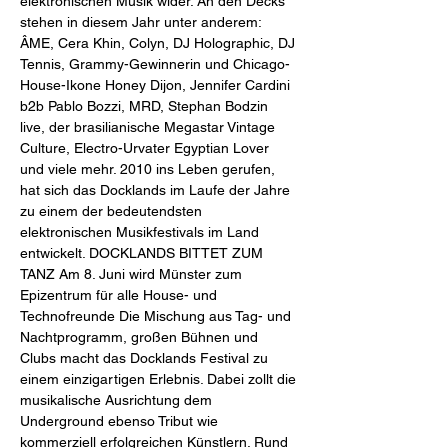
elektronischen Musik wider. An den Decks 
stehen in diesem Jahr unter anderem: 
ÂME, Cera Khin, Colyn, DJ Holographic, DJ 
Tennis, Grammy-Gewinnerin und Chicago- 
House-Ikone Honey Dijon, Jennifer Cardini 
b2b Pablo Bozzi, MRD, Stephan Bodzin 
live, der brasilianische Megastar Vintage 
Culture, Electro-Urvater Egyptian Lover 
und viele mehr. 2010 ins Leben gerufen, 
hat sich das Docklands im Laufe der Jahre 
zu einem der bedeutendsten 
elektronischen Musikfestivals im Land 
entwickelt. DOCKLANDS BITTET ZUM 
TANZ Am 8. Juni wird Münster zum 
Epizentrum für alle House- und 
Technofreunde Die Mischung aus Tag- und 
Nachtprogramm, großen Bühnen und 
Clubs macht das Docklands Festival zu 
einem einzigartigen Erlebnis. Dabei zollt die 
musikalische Ausrichtung dem 
Underground ebenso Tribut wie 
kommerziell erfolgreichen Künstlern. Rund 