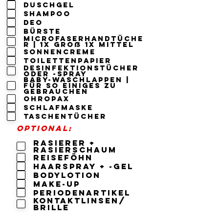
Duschgel
Shampoo
Deo
Bürste
Microfaserhandtüche
r | 1x groß 1x mittel
Sonnencreme
Toilettenpapier
Desinfektionstücher
oder -spray
Baby-Waschlappen |
für so einiges zu
gebrauchen
Ohropax
Schlafmaske
Taschentücher
Optional:
Rasierer +
Rasierschaum
Reiseföhn
Haarspray + -gel
Bodylotion
Make-up
Periodenartikel
Kontaktlinsen/
Brille