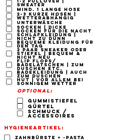
1-2 Pullover |
Sweater
mind. 1 lange Hose
2-3 kurze Hosen |
wetterabhängig
Unterwäsche
Socken | dicke
Socken für die Nacht
Schlafkleidung |
nicht zu dünn
bequeme Kleidung für
den Tag
2 Paar Sneaker oder
stiefel | bequem &
nicht neu
Flip Flops/
Badelatschen | zum
duschen etc.
Badekleidung | auch
zum duschen
Hut | vor allem bei
sonnigem wetter
Optional:
gummistiefel
gürtel
schmuck /
accessoires
Hygieneartikel:
Zahnbürste + -pasta