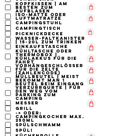
Kopfkissen | am
besten zum
aufblasen
Iso-Matte oder
Luftmatratze
Campingstuhl
Campingtisch
Picknickdecke
Wasser-Faltkanister
| 15-20l zum trinken
Einkaufstasche
Kühltasche oder
Thermobox |
Kühlakkus für die
Fahrt
Vorhängeschlösser
für die Zelte
(Zahlencode)
Müllbeutel | meist
bekommt man 1
Beutel beim Eingang
Verzurrgurte | für
den Weg vom
Parking zum
Camping
Messer
Grill
-> oder:
Campingkocher max.
250ml
Spülschwamm
Spüli
Küchenrolle