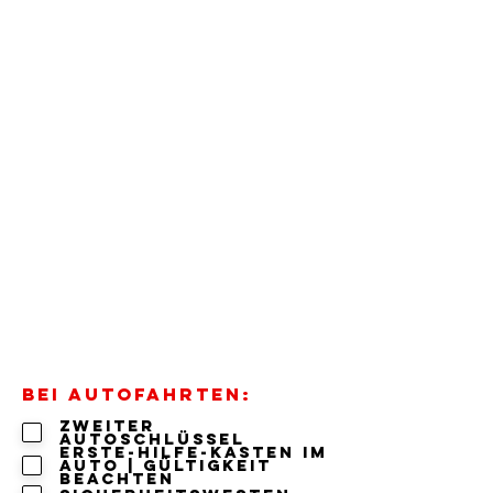
bei autofahrten:
zweiter
autoschlüssel
erste-hilfe-kasten im
auto | gültigkeit
beachten