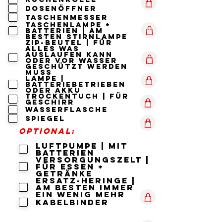
Dosenöffner
Taschenmesser
Taschenlampe +
Batterien | am
besten stirnlampe
ZIP-Beutel | für
alles was
auslaufen kann
oder vor Wasser
geschützt werden
muss
Lampe |
Batteriebetrieben
oder akku
Trockentuch | für
Geschirr
wasserflasche
spiegel
Optional:
Luftpumpe | mit
Batterien
versorgungszelt |
für essen +
getränke
ersatz-heringe |
am besten immer
ein wenig mehr
kabelbinder