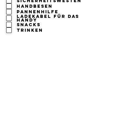
sicherheitswesten
handbesen
pannenhilfe
ladekabel für das
handy
snacks
trinken
unterlagen:
bargeld
ec-karte
personalausweis /
reisepass
versichertenkarte