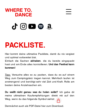
PACKLISTE.
Hier kommt deine ultimative Packliste, damit du nix vergisst
und optimal vorbereitet bist.
Einfach die Sachen
abhaken
, die du bereits eingepackt
hast und am Ende alles kontrollieren.
Und das Festival kann
kommen!
Tipp:
Versuche alles so zu packen, dass du es auf einem
Weg zum Campingplatz tragen kannst. Mehrfach laufen ist
anstrengend und benötigt sehr viel Zeit und Kraft. Rolle am
besten deine Anziehsachen ein.
Du weißt nicht genau was du holen sollst?
Ich gebe dir
meine ultimativen Kaufempfehlungen direkt mit auf den
Weg, wenn du das folgende Symbol siehst:
Demnächst auch als PDF-Datei hier zum Download.