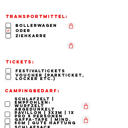
Transportmittel:
Bollerwagen
ODER
Ziehkarre
Tickets:
Festivaltickets
Voucher (Parkticket,
Locker etc.)
Campingbedarf:
Schlafzelt |
empfohlen:
Wurfzelt
abgedunkelt
Pavillon | 3x3m | 1x
pro 5 Personen
Gaffa-Tape | mind.
50m | gute Haftung
Schlafsack