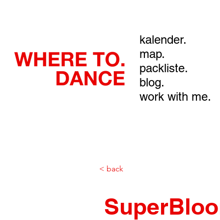
kalender.
map.
packliste.
blog.
work with me.
< back
SuperBloo