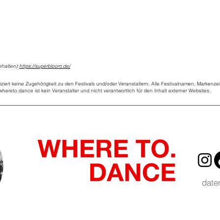
ehalten):
https://superbloom.de/
liziert keine Zugehörigkeit zu den Festivals und/oder Veranstaltern. Alle Festivalnamen, Markenz
hereto.dance ist kein Veranstalter und nicht verantwortlich für den Inhalt externer Websites.
date