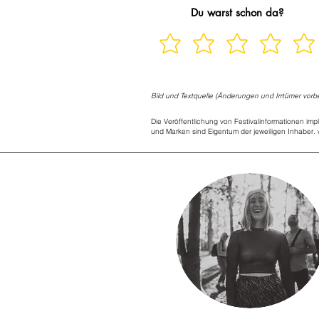
Du warst schon da?
Bild und Textquelle (Änderungen und Irrtümer vorb
Die Veröffentlichung von Festivalinformationen imp
und Marken sind Eigentum der jeweiligen Inhaber. w