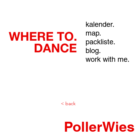
kalender.
map.
packliste.
blog.
work with me.
< back
PollerWie