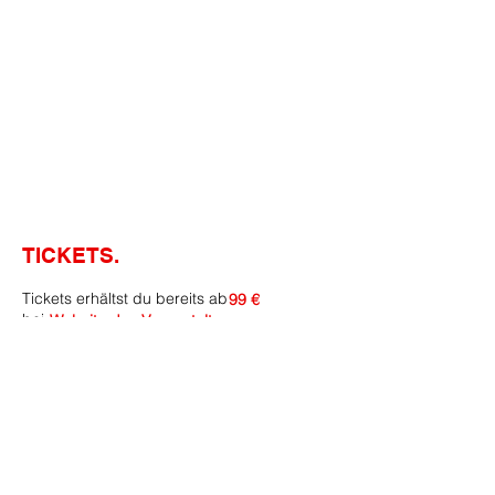
TICKETS.
Tickets erhältst du bereits ab
99 €
bei
Website des Veranstalters
Marvelous
Island Festival
Tickets gibt es ab
99 €